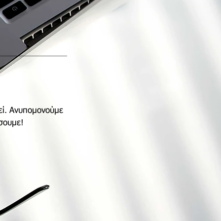
εί. Ανυπομονούμε
σουμε!