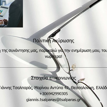
Πολιτική Ακύρωσης
 της συνάντησης μας, παρακαλώ για την ενημέρωση μου, το
νωρίτερα!
Στοιχεία επικοινωνίας
Γιάννης Τσαλπαράς, Μαρίνου Αντύπα 42, Θεσσαλονίκη, Ελλάδ
+306942990305
giannis.tsalparas@tsalparas.gr