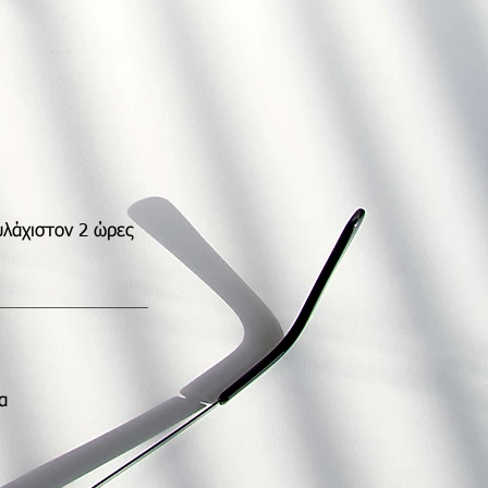
υλάχιστον 2 ώρες
α