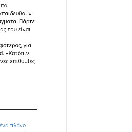
ποι 
εκπαιδευθούν 
ύγματα. Πάρτε 
ας του είναι 
φότερος, για 
ad. «Κατόπιν 
νες επιθυμίες 
ένα πλάνο 