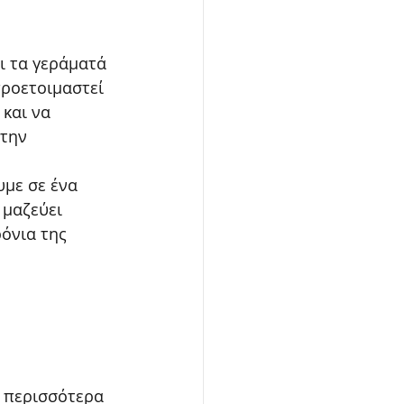
ι τα γεράματά 
προετοιμαστεί 
 και να 
 την 
με σε ένα 
 μαζεύει 
όνια της 
 περισσότερα 