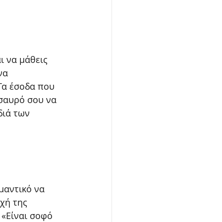
 να μάθεις 
να 
Τα έσοδα που 
σαυρό σου να 
διά των 
μαντικό να 
χή της 
 «Είναι σοφό 