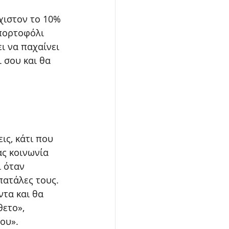
χιστον το 10% 
πορτοφόλι 
ι να παχαίνει 
 σου και θα 
ις, κάτι που 
ς κοινωνία 
 όταν 
πατάλες τους. 
τα και θα 
ετο», 
σου».